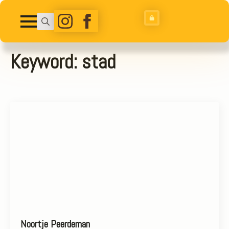
Search
for:
Keyword:
stad
Noortje Peerdeman