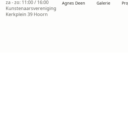
za - zo: 11:00 / 16:00
Agnes Deen
Galerie
Pro
Kunstenaarsvereniging
Kerkplein 39 Hoorn
di - vr 13:00 / 16:00
za - zo: 11:00 / 16:00
Kunstenaarsvereniging
Kerkplein 39 Hoorn