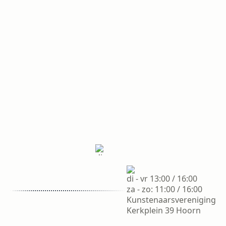
di - vr
13:00 /
Kunstenaarsvereniging
16:00
di - vr 13:00 / 16:00
Kerkplein 39 Hoorn
za - zo:
za - zo: 11:00 / 16:00
11:00 /
Kunstenaarsvereniging
16:00
Kerkplein 39 Hoorn