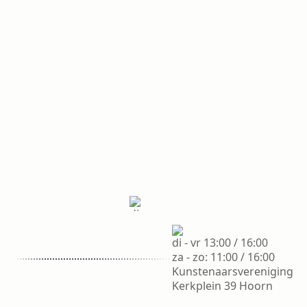
di - vr
13:00 /
Kunstenaarsvereniging
16:00
di - vr 13:00 / 16:00
Kerkplein 39 Hoorn
za - zo:
za - zo: 11:00 / 16:00
11:00 /
Kunstenaarsvereniging
16:00
Kerkplein 39 Hoorn