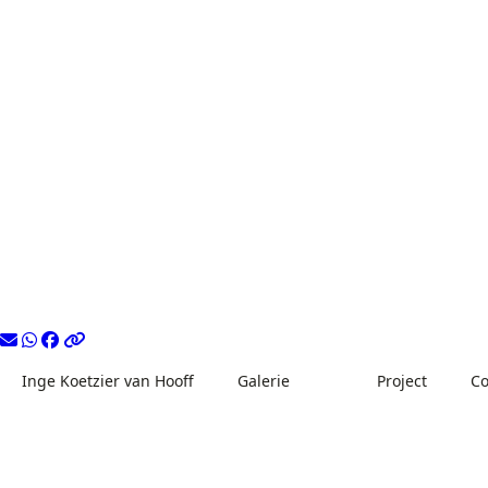
Inge Koetzier van Hooff
Galerie
Project
Co